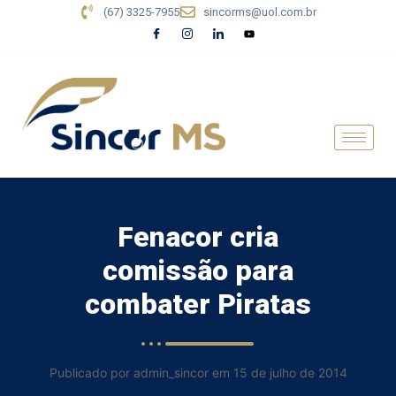
(67) 3325-7955
sincorms@uol.com.br
Fenacor cria
comissão para
combater Piratas
Publicado por admin_sincor em 15 de julho de 2014