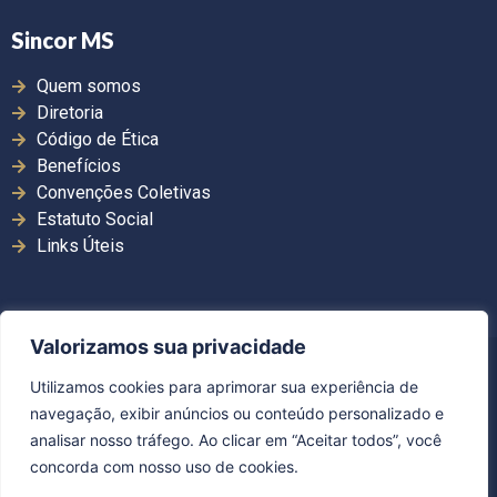
Sincor MS
Quem somos
Diretoria
Código de Ética
Benefícios
Convenções Coletivas
Estatuto Social
Links Úteis
Valorizamos sua privacidade
Copyright ©2026. Sincor MS | Todos os direitos
Utilizamos cookies para aprimorar sua experiência de
reservados.
navegação, exibir anúncios ou conteúdo personalizado e
Desenvolvido por Guerra Comunicação
analisar nosso tráfego. Ao clicar em “Aceitar todos”, você
concorda com nosso uso de cookies.
Política de Privacidade