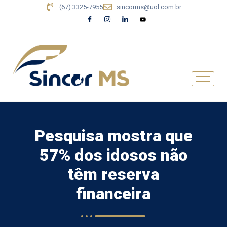
(67) 3325-7955
sincorms@uol.com.br
Pesquisa mostra que
57% dos idosos não
têm reserva
financeira