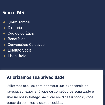
Sincor MS
Quem somos
Diretoria
Código de Ética
Benefícios
Convenções Coletivas
Estatuto Social
Links Úteis
Valorizamos sua privacidade
Copyright ©2026. Sincor MS | Todos os direitos
Utilizamos cookies para aprimorar sua experiência de
reservados.
navegação, exibir anúncios ou conteúdo personalizado e
Desenvolvido por Guerra Comunicação
analisar nosso tráfego. Ao clicar em “Aceitar todos”, você
concorda com nosso uso de cookies.