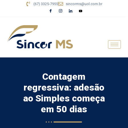
(67) 3325-7955
sincorms@uol.com.br
Contagem
regressiva: adesão
ao Simples começa
em 50 dias