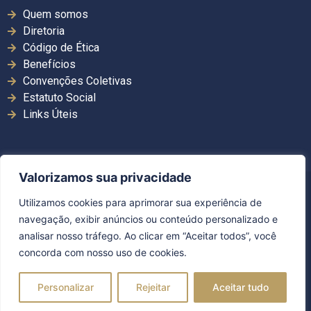
Quem somos
Diretoria
Código de Ética
Benefícios
Convenções Coletivas
Estatuto Social
Links Úteis
Valorizamos sua privacidade
Copyright ©2026. Sincor MS | Todos os direitos
Utilizamos cookies para aprimorar sua experiência de
reservados.
navegação, exibir anúncios ou conteúdo personalizado e
Desenvolvido por Guerra Comunicação
analisar nosso tráfego. Ao clicar em “Aceitar todos”, você
concorda com nosso uso de cookies.
Política de Privacidade
Personalizar
Rejeitar
Aceitar tudo