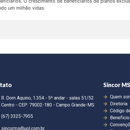
neficiários. O crescimento de beneficiários de planos excl
do um milhão vidas.
tato
Sincor M
Quem so
R. Dom Aquino, 1.354 - 5º andar - salas 51/52
Diretoria
Centro - CEP: 79002-180 - Campo Grande-MS
Código de
(67) 3325-7955
Benefício
Convençõ
sincorms@uol.com.br