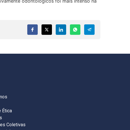
usivamente odontológicos foi mais intenso na
S
mos
 Ética
s
es Coletivas