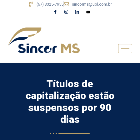
(67) 3325-7955
sincorms@uol.com.br
Títulos de
capitalização estão
suspensos por 90
dias