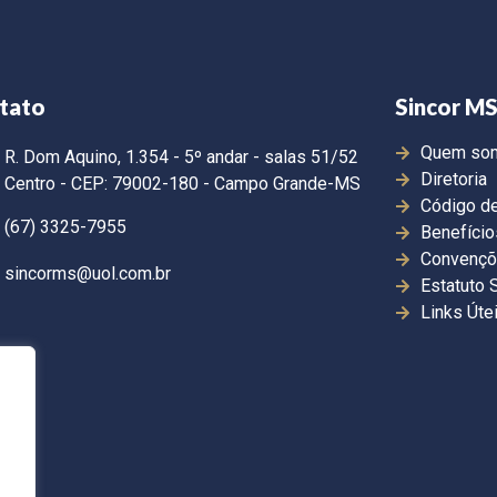
tato
Sincor M
Quem so
R. Dom Aquino, 1.354 - 5º andar - salas 51/52
Diretoria
Centro - CEP: 79002-180 - Campo Grande-MS
Código de
(67) 3325-7955
Benefício
Convençõ
sincorms@uol.com.br
Estatuto 
Links Úte