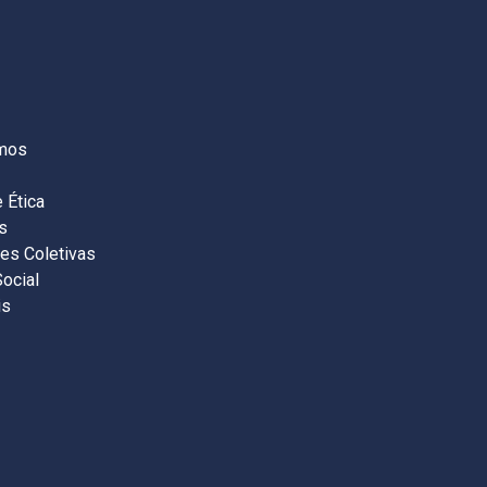
S
mos
 Ética
s
es Coletivas
Social
is