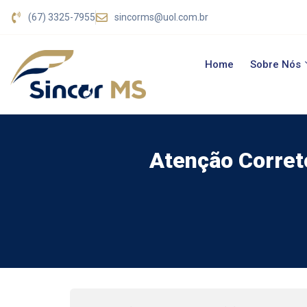
(67) 3325-7955
sincorms@uol.com.br
Home
Sobre Nós
Atenção Corret