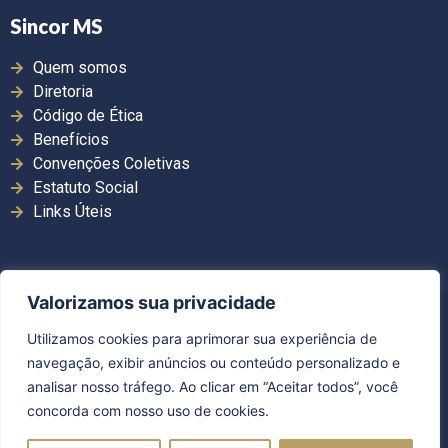
Sincor MS
Quem somos
Diretoria
Código de Ética
Benefícios
Convenções Coletivas
Estatuto Social
Links Úteis
Valorizamos sua privacidade
Copyright ©2026. Sincor MS | Todos os direitos
Utilizamos cookies para aprimorar sua experiência de
reservados.
navegação, exibir anúncios ou conteúdo personalizado e
Desenvolvido por Guerra Comunicação
analisar nosso tráfego. Ao clicar em “Aceitar todos”, você
concorda com nosso uso de cookies.
Política de Privacidade