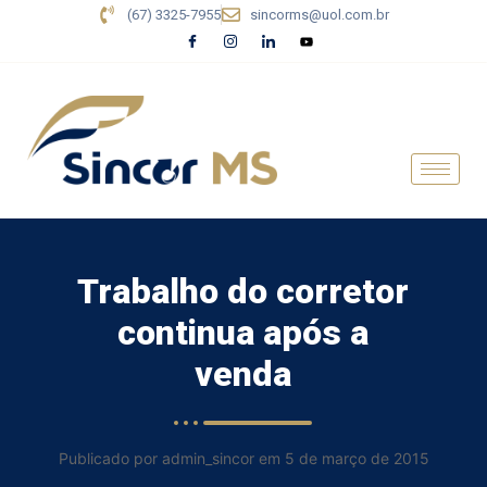
(67) 3325-7955
sincorms@uol.com.br
Trabalho do corretor
continua após a
venda
Publicado por admin_sincor em 5 de março de 2015