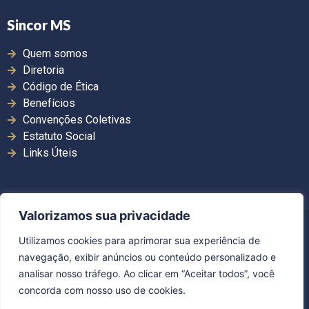
Sincor MS
Quem somos
Diretoria
Código de Ética
Benefícios
Convenções Coletivas
Estatuto Social
Links Úteis
Valorizamos sua privacidade
Copyright ©2026. Sincor MS | Todos os direitos
Utilizamos cookies para aprimorar sua experiência de
reservados.
navegação, exibir anúncios ou conteúdo personalizado e
Desenvolvido por Guerra Comunicação
analisar nosso tráfego. Ao clicar em “Aceitar todos”, você
concorda com nosso uso de cookies.
Política de Privacidade