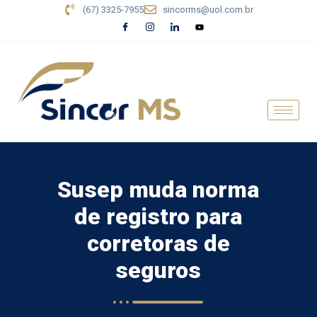
(67) 3325-7955
sincorms@uol.com.br
Susep muda norma
de registro para
corretoras de
seguros