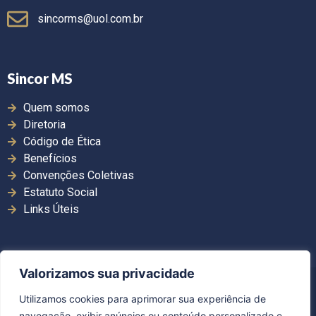
sincorms@uol.com.br
Sincor MS
Quem somos
Diretoria
Código de Ética
Benefícios
Convenções Coletivas
Estatuto Social
Links Úteis
Valorizamos sua privacidade
Copyright ©2026. Sincor MS | Todos os direitos
Utilizamos cookies para aprimorar sua experiência de
reservados.
navegação, exibir anúncios ou conteúdo personalizado e