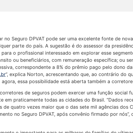
ar no Seguro DPVAT pode ser uma excelente fonte de novas
lquer parte do país. A sugestão é do assessor da presidên
para o profissional interessado em explorar esse segmento
ânsito ou beneficiários, com remuneração específica; ou se
ressiva, correspondente a 8% do prêmio pago pelo dono da
.br
”, explica Norton, acrescentando que, ao contrário do 
 agora, essa possibilidade está aberta também a corretore
 corretores de seguros podem exercer uma função social f
nte em praticamente todas as cidades do Brasil. “Dados re
is de quatro vezes maior que o das sete mil agências dos 
mento no Seguro DPVAT, após convênio firmado por nós”, 
amente o importante para as milhares de famílias de vítim