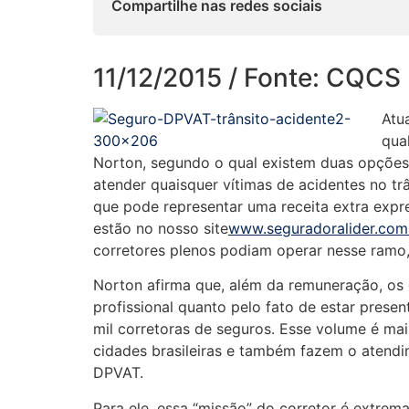
Compartilhe nas redes sociais
11/12/2015 / Fonte: CQCS
Atu
qua
Norton, segundo o qual existem duas opções 
atender quaisquer vítimas de acidentes no tr
que pode representar uma receita extra exp
estão no nosso site
www.seguradoralider.com
corretores plenos podiam operar nesse ramo,
Norton afirma que, além da remuneração, os
profissional quanto pelo fato de estar prese
mil corretoras de seguros. Esse volume é ma
cidades brasileiras e também fazem o atendi
DPVAT.
Para ele, essa “missão” do corretor é extrem