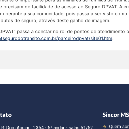
e precisam de facilidade de acesso ao Seguro DPVAT. Além
m perante a sua comunidade, pois passa a ser visto como
dutos de seguro, através deste ganho de imagem.
PVAT” passa a constar no rol de pontos de atendimento ofi
tsegurodotransito.com.br/parceirodpvat/site01.htm
.
tato
Sincor M
Quem so
R. Dom Aquino, 1.354 - 5º andar - salas 51/52