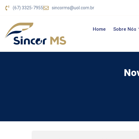
(67) 3325-7955
sincorms@uol.com.br
Home
Sobre Nós
Nov