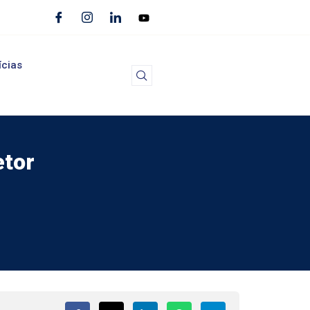
ícias
etor