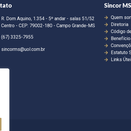
tato
Sincor M
Quem so
R. Dom Aquino, 1.354 - 5º andar - salas 51/52
Diretoria
Centro - CEP: 79002-180 - Campo Grande-MS
Código de
(67) 3325-7955
Benefício
Convençõ
sincorms@uol.com.br
Estatuto 
Links Úte
dos.