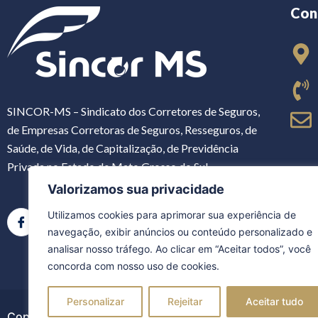
Con
SINCOR-MS – Sindicato dos Corretores de Seguros,
de Empresas Corretoras de Seguros, Resseguros, de
Saúde, de Vida, de Capitalização, de Previdência
Privada no Estado de Mato Grosso do Sul
Valorizamos sua privacidade
Utilizamos cookies para aprimorar sua experiência de
navegação, exibir anúncios ou conteúdo personalizado e
analisar nosso tráfego. Ao clicar em “Aceitar todos”, você
concorda com nosso uso de cookies.
Personalizar
Rejeitar
Aceitar tudo
Copyright ©2026. Sincor MS | Todos os direitos reserva