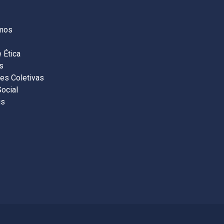
S
mos
 Ética
s
es Coletivas
Social
is