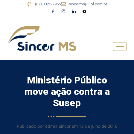
(67) 3325-7955
sincorms@uol.com.br
Ministério Público
move ação contra a
Susep
Publicado por admin_sincor em 13 de julho de 2016