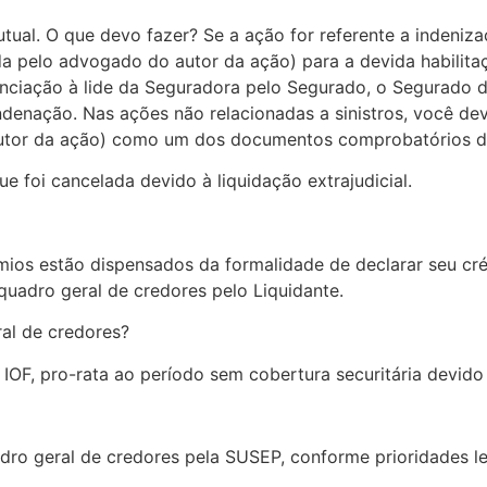
tual. O que devo fazer? Se a ação for referente a indeniza
da pelo advogado do autor da ação) para a devida habilita
nunciação à lide da Seguradora pelo Segurado, o Segurado 
nação. Nas ações não relacionadas a sinistros, você deve
autor da ação) como um dos documentos comprobatórios do
e foi cancelada devido à liquidação extrajudicial.
mios estão dispensados da formalidade de declarar seu créd
quadro geral de credores pelo Liquidante.
ral de credores?
 IOF, pro-rata ao período sem cobertura securitária devid
o geral de credores pela SUSEP, conforme prioridades leg