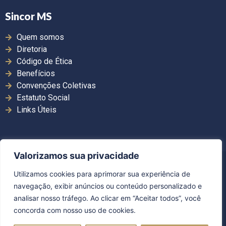
Sincor MS
Quem somos
Diretoria
Código de Ética
Benefícios
Convenções Coletivas
Estatuto Social
Links Úteis
Valorizamos sua privacidade
Copyright ©2026. Sincor MS | Todos os direitos
Utilizamos cookies para aprimorar sua experiência de
reservados.
navegação, exibir anúncios ou conteúdo personalizado e
Desenvolvido por Guerra Comunicação
analisar nosso tráfego. Ao clicar em “Aceitar todos”, você
concorda com nosso uso de cookies.
Política de Privacidade