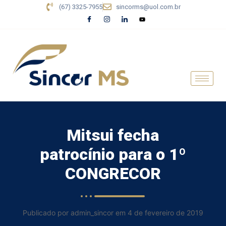
(67) 3325-7955
sincorms@uol.com.br
Mitsui fecha
patrocínio para o 1º
CONGRECOR
Publicado por admin_sincor em 4 de fevereiro de 2019