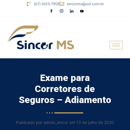
(67) 3325-7955
sincorms@uol.com.br
Exame para
Corretores de
Seguros – Adiamento
Publicado por admin_sincor em 13 de julho de 2020