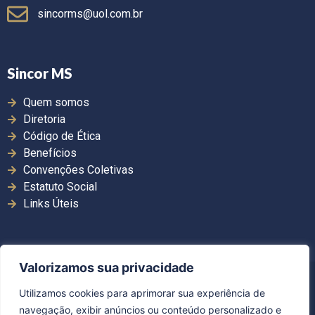
sincorms@uol.com.br
Sincor MS
Quem somos
Diretoria
Código de Ética
Benefícios
Convenções Coletivas
Estatuto Social
Links Úteis
Valorizamos sua privacidade
Copyright ©2026. Sincor MS | Todos os direitos
Utilizamos cookies para aprimorar sua experiência de
reservados.
navegação, exibir anúncios ou conteúdo personalizado e