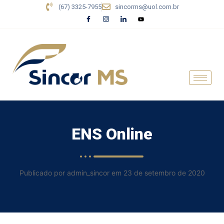
(67) 3325-7955
sincorms@uol.com.br
ENS Online
Publicado por admin_sincor em 23 de setembro de 2020