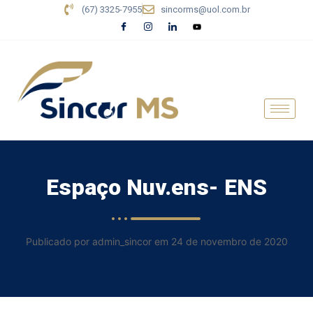
(67) 3325-7955
sincorms@uol.com.br
Espaço Nuv.ens- ENS
Publicado por admin_sincor em 24 de novembro de 2020