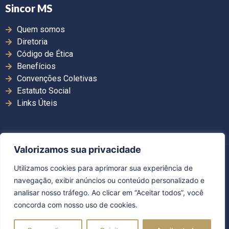
Sincor MS
Quem somos
Diretoria
Código de Ética
Benefícios
Convenções Coletivas
Estatuto Social
Links Úteis
Valorizamos sua privacidade
Copyright ©2026. Sincor MS | Todos os direitos
Utilizamos cookies para aprimorar sua experiência de
reservados.
navegação, exibir anúncios ou conteúdo personalizado e
Desenvolvido por Guerra Comunicação
analisar nosso tráfego. Ao clicar em “Aceitar todos”, você
concorda com nosso uso de cookies.
Política de Privacidade