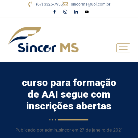
(67) 3325-7955
sincorms@uol.com.br
curso para formação
de AAI segue com
inscrições abertas
Publicado por admin_sincor em 27 de janeiro de 2021