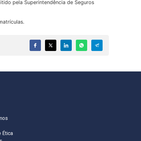
mitido pela Superintendência de Seguros
atrículas.
S
mos
 Ética
s