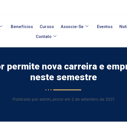
Benefícios
Cursos
Associe-Se
Eventos
Not
Contato
r permite nova carreira e em
neste semestre
Publicado por admin_sincor em 2 de setembro de 2021