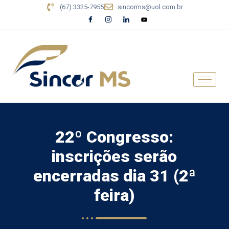
(67) 3325-7955
sincorms@uol.com.br
22º Congresso:
inscrições serão
encerradas dia 31 (2ª
feira)