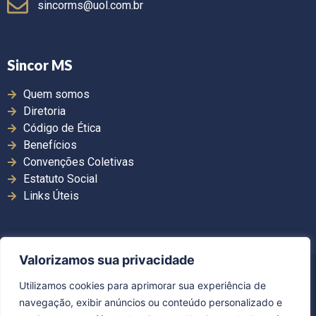
sincorms@uol.com.br
Sincor MS
Quem somos
Diretoria
Código de Ética
Benefícios
Convenções Coletivas
Estatuto Social
Links Úteis
Valorizamos sua privacidade
Copyright ©2026. Sincor MS | Todos os direitos
Utilizamos cookies para aprimorar sua experiência de
reservados.
navegação, exibir anúncios ou conteúdo personalizado e
Desenvolvido por Guerra Comunicação