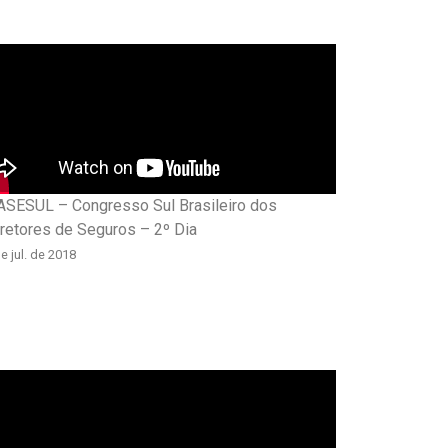
SESUL – Congresso Sul Brasileiro dos
retores de Seguros – 2º Dia
e jul. de 2018