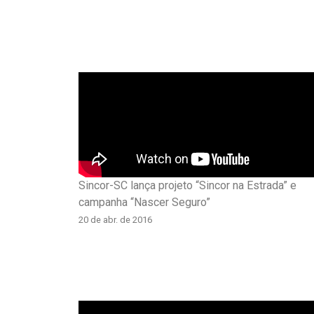
Sincor-SC lança projeto “Sincor na Estrada” e
campanha “Nascer Seguro”
20 de abr. de 2016