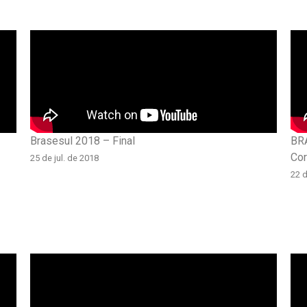
Brasesul 2018 – Final
BRA
Cor
25 de jul. de 2018
22 d