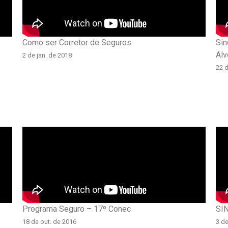
Como ser Corretor de Seguros
Sin
Alv
2 de jan. de 2018
22 d
Programa Seguro – 17º Conec
SIN
18 de out. de 2016
3 d