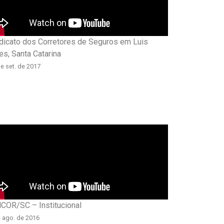
dicato dos Corretores de Seguros em Luis
es, Santa Catarina
e set. de 2017
COR/SC – Institucional
e ago. de 2016